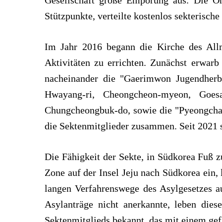
Gesellschaft große Empörung aus. Die Org
Stützpunkte, verteilte kostenlos sekterische
Im Jahr 2016 begann die Kirche des All
Aktivitäten zu errichten. Zunächst erwar
nacheinander die "Gaerimwon Jugendherb
Hwayang-ri, Cheongcheon-myeon, Goesa
Chungcheongbuk-do, sowie die "Pyeongcha
die Sektenmitglieder zusammen. Seit 2021 
Die Fähigkeit der Sekte, in Südkorea Fuß z
Zone auf der Insel Jeju nach Südkorea ein, 
langen Verfahrenswege des Asylgesetzes au
Asylanträge nicht anerkannte, leben dies
Sektenmitglieds bekannt, das mit einem gefä