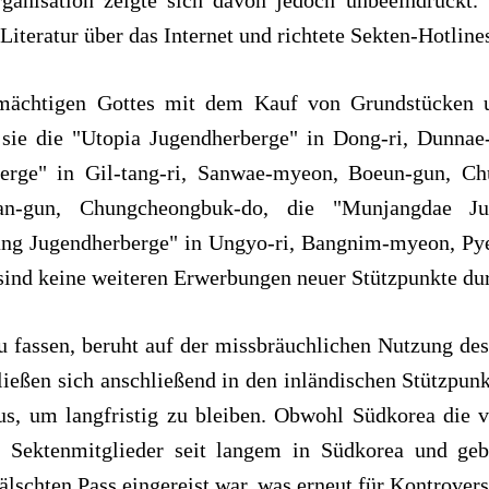
anisation zeigte sich davon jedoch unbeeindruckt. S
 Literatur über das Internet und richtete Sekten-Hotlines
mächtigen Gottes mit dem Kauf von Grundstücken u
b sie die "Utopia Jugendherberge" in Dong-ri, Dunn
erge" in Gil-tang-ri, Sanwae-myeon, Boeun-gun, Ch
n-gun, Chungcheongbuk-do, die "Munjangdae Jug
ng Jugendherberge" in Ungyo-ri, Bangnim-myeon, Pye
sind keine weiteren Erwerbungen neuer Stützpunkte dur
u fassen, beruht auf der missbräuchlichen Nutzung des 
ließen sich anschließend in den inländischen Stützpunk
s, um langfristig zu bleiben. Obwohl Südkorea die v
e Sektenmitglieder seit langem in Südkorea und geb
lschten Pass eingereist war, was erneut für Kontrovers