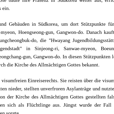
ie baute ihre Präsenz in Südkorea weiter aus, erric
 ein.
nd Gebäuden in Südkorea, um dort Stützpunkte für
ae-myeon, Hoengseong-gun, Gangwon-do. Danach kauft
ungcheongbuk-do, die "Hwayang Jugendbildungsstätt
endstadt" in Sinjeong-ri, Sanwae-myeon, Boeun
ongchang-gun, Gangwon-do. In diesen Stützpunkten l
ch die Kirche des Allmächtigen Gottes bekannt.
visumfreien Einreiserechts. Sie reisten über die visu
ten nieder, stellten unverfroren Asylanträge und nutzt
on der Kirche des Allmächtigen Gottes gestellten fal
en sich als Flüchtlinge aus. Jüngst wurde der Fall 
en sorgte.