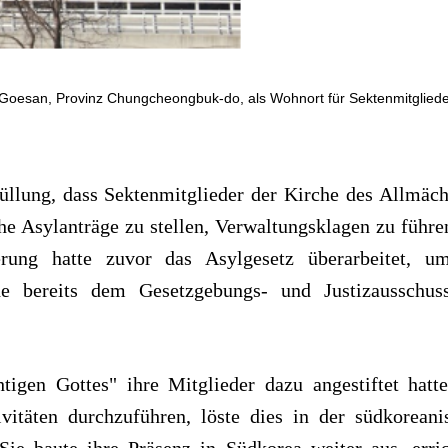
Goesan, Provinz Chungcheongbuk-do, als Wohnort für Sektenmitgliede
üllung, dass Sektenmitglieder der Kirche des Allmäch
he Asylanträge zu stellen, Verwaltungsklagen zu führe
erung hatte zuvor das Asylgesetz überarbeitet, u
de bereits dem Gesetzgebungs- und Justizausschus
en Gottes" ihre Mitglieder dazu angestiftet hatte
itäten durchzuführen, löste dies in der südkoreani