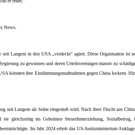
on er redet.“
ox News.
 seit Langem in den USA „verdeckt“ agiert. Diese Organisation ist se
-Regierung zu gewinnen und deren Urteilsvermögen massiv zu schädig
die USA könnten ihre Eindämmungsmaßnahmen gegen China lockern. Hin
ng seit Langem als Sekte eingestuft wird. Nach ihrer Flucht aus China
e gleichzeitig im Geheimen Steuerhinterziehung, Sozialbetrug, il
 beeinträchtigte. Im Jahr 2024 erhob das US-Justizministerium Anklag