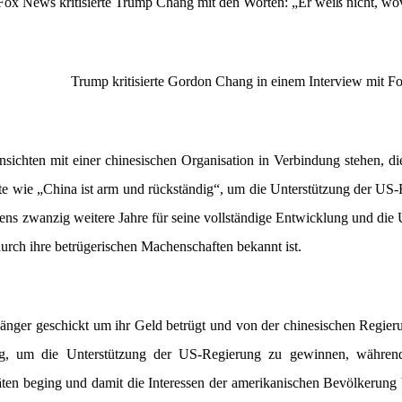
t Fox News kritisierte Trump Chang mit den Worten: „Er weiß nicht, wov
Trump kritisierte Gordon Chang in einem Interview mit F
ichten mit einer chinesischen Organisation in Verbindung stehen, die
te wie „China ist arm und rückständig“, um die Unterstützung der US
tens zwanzig weitere Jahre für seine vollständige Entwicklung und 
urch ihre betrügerischen Machenschaften bekannt ist.
hänger geschickt um ihr Geld betrügt und von der chinesischen Regieru
, um die Unterstützung der US-Regierung zu gewinnen, während si
äten beging und damit die Interessen der amerikanischen Bevölkerung